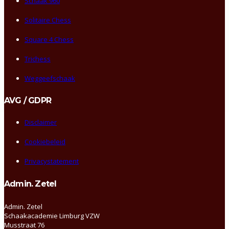
Schaak 960
Solitaire Chess
Square 4 Chess
Trichess
Weggeefschaak
AVG / GDPR
Disclaimer
Cookiebeleid
Privacystatement
Admin. Zetel
Admin. Zetel
Schaakacademie Limburg VZW
Musstraat 76