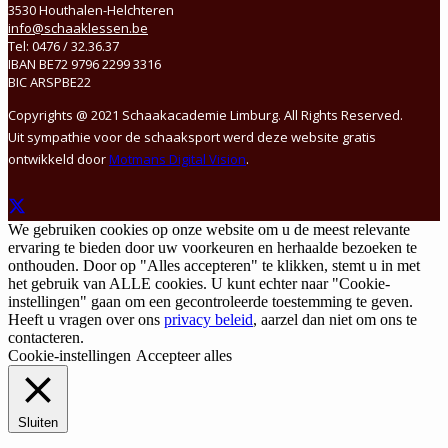
3530 Houthalen-Helchteren
info@schaaklessen.be
Tel: 0476 / 32.36.37
IBAN BE72 9796 2299 3316
BIC ARSPBE22
Copyrights @ 2021 Schaakacademie Limburg. All Rights Reserved.
Uit sympathie voor de schaaksport werd deze website gratis
ontwikkeld door
Motmans Digital Vision
.
We gebruiken cookies op onze website om u de meest relevante
ervaring te bieden door uw voorkeuren en herhaalde bezoeken te
onthouden. Door op "Alles accepteren" te klikken, stemt u in met
het gebruik van ALLE cookies. U kunt echter naar "Cookie-
instellingen" gaan om een gecontroleerde toestemming te geven.
Heeft u vragen over ons
privacy beleid
, aarzel dan niet om ons te
contacteren.
Cookie-instellingen
Accepteer alles
Sluiten