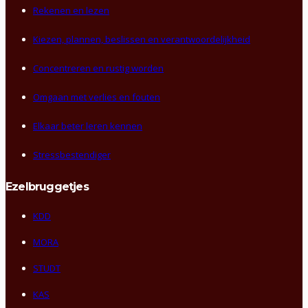
Rekenen en lezen
Kiezen, plannen, beslissen en verantwoordelijkheid
Concentreren en rustig worden
Omgaan met verlies en fouten
Elkaar beter leren kennen
Stressbestendiger
Ezelbruggetjes
KDD
MORA
STUDT
KAS