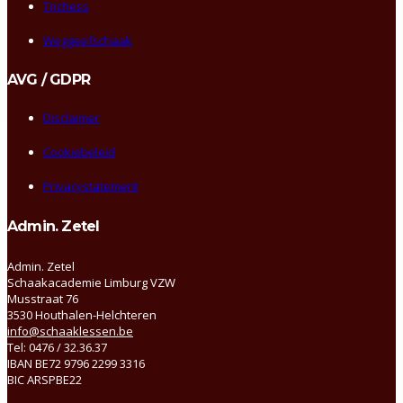
Trichess
Weggeefschaak
AVG / GDPR
Disclaimer
Cookiebeleid
Privacystatement
Admin. Zetel
Admin. Zetel
Schaakacademie Limburg VZW
Musstraat 76
3530 Houthalen-Helchteren
info@schaaklessen.be
Tel: 0476 / 32.36.37
IBAN BE72 9796 2299 3316
BIC ARSPBE22