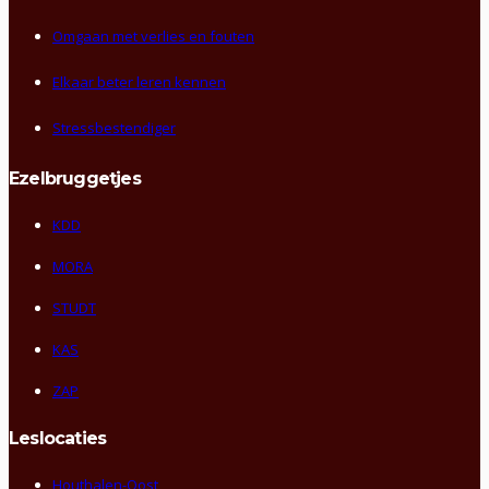
Omgaan met verlies en fouten
Elkaar beter leren kennen
Stressbestendiger
Ezelbruggetjes
KDD
MORA
STUDT
KAS
ZAP
Leslocaties
Houthalen-Oost