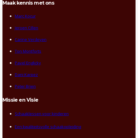
Maak kennis met ons
Marc Kocur
Jeroen Cillen
Carine Verdeyen
Ton Montforts
Pavel Englicky
Dani Karpez
Peter Brien
Missie en Visie
Schaaklessen voor kinderen
Een kwaliteitsvolle schaakopleiding