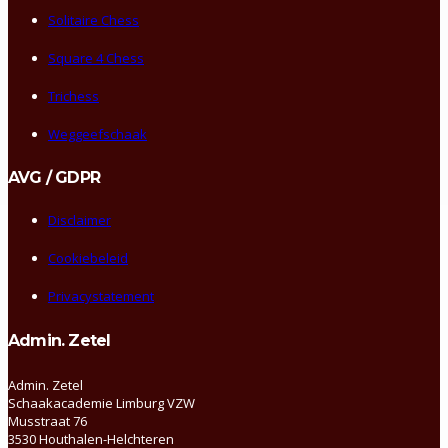
Solitaire Chess
Square 4 Chess
Trichess
Weggeefschaak
AVG / GDPR
Disclaimer
Cookiebeleid
Privacystatement
Admin. Zetel
Admin. Zetel
Schaakacademie Limburg VZW
Musstraat 76
3530 Houthalen-Helchteren