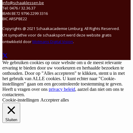
info@schaaklessen.be
Tel: 0476 / 32.36.37
IBAN BE72 9796 2299 3316
BIC ARSPBE22
Copyrights @ 2021 Schaakacademie Limburg. All Rights Reserved.
Uit sympathie voor de schaaksport werd deze website gratis
ontwikkeld door
Motmans Digital Vision
.
We gebruiken cookies op onze website om u de meest relevante
ervaring te bieden door uw voorkeuren en herhaalde bezoeken te
onthouden. Door op "Alles accepteren" te klikken, stemt u in met
het gebruik van ALLE cookies. U kunt echter naar "Cookie-
instellingen" gaan om een gecontroleerde toestemming te geven.
Heeft u vragen over ons
privacy beleid
, aarzel dan niet om ons te
contacteren.
Cookie-instellingen
Accepteer alles
Sluiten