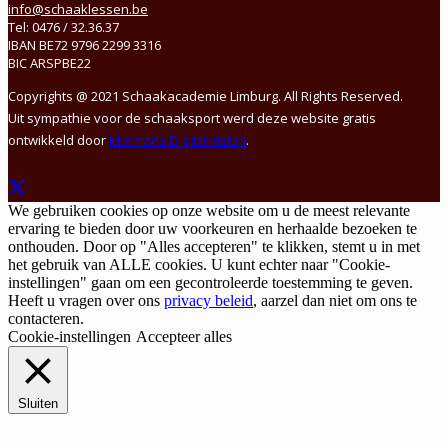
info@schaaklessen.be
Tel: 0476 / 32.36.37
IBAN BE72 9796 2299 3316
BIC ARSPBE22
Copyrights @ 2021 Schaakacademie Limburg. All Rights Reserved.
Uit sympathie voor de schaaksport werd deze website gratis
ontwikkeld door
Motmans Digital Vision
.
We gebruiken cookies op onze website om u de meest relevante
ervaring te bieden door uw voorkeuren en herhaalde bezoeken te
onthouden. Door op "Alles accepteren" te klikken, stemt u in met
het gebruik van ALLE cookies. U kunt echter naar "Cookie-
instellingen" gaan om een gecontroleerde toestemming te geven.
Heeft u vragen over ons
privacy beleid
, aarzel dan niet om ons te
contacteren.
Cookie-instellingen
Accepteer alles
Sluiten