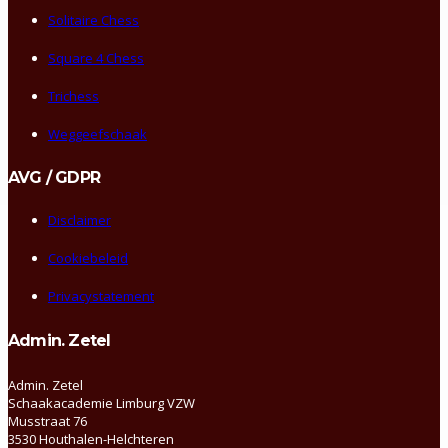
Solitaire Chess
Square 4 Chess
Trichess
Weggeefschaak
AVG / GDPR
Disclaimer
Cookiebeleid
Privacystatement
Admin. Zetel
Admin. Zetel
Schaakacademie Limburg VZW
Musstraat 76
3530 Houthalen-Helchteren