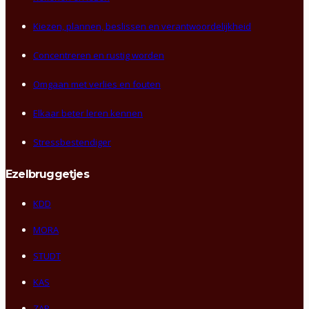
Kiezen, plannen, beslissen en verantwoordelijkheid
Concentreren en rustig worden
Omgaan met verlies en fouten
Elkaar beter leren kennen
Stressbestendiger
Ezelbruggetjes
KDD
MORA
STUDT
KAS
ZAP