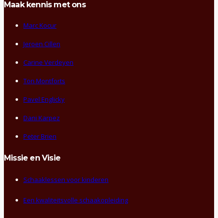
Maak kennis met ons
Marc Kocur
Jeroen Cillen
Carine Verdeyen
Ton Montforts
Pavel Englicky
Dani Karpez
Peter Brien
Missie en Visie
Schaaklessen voor kinderen
Een kwaliteitsvolle schaakopleiding